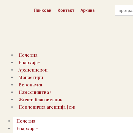
Пређи
Search
на
Линкови
Контакт
Архива
for:
садржај
Почетна
Епархија+
Архиепископ
Манастири
Веронаука
Намесништва+
Жички благовесник
Поклоничка агенција Јеж
Почетна
Епархија+