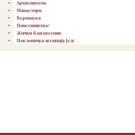
Архиепископ
Манастири
Веронаука
Намесништва+
Жички благовесник
Поклоничка агенција Јеж