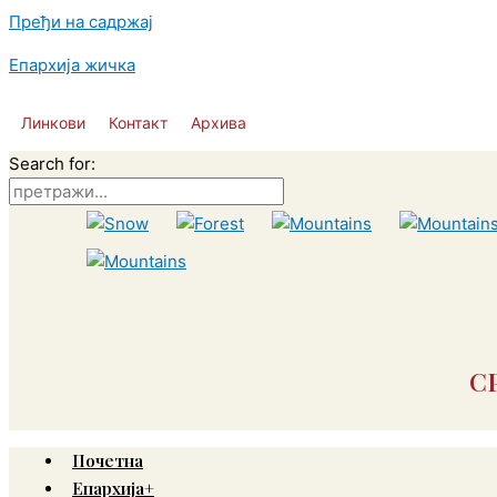
Пређи на садржај
Епархија жичка
Линкови
Контакт
Архива
Search for:
С
Почетна
Епархија+