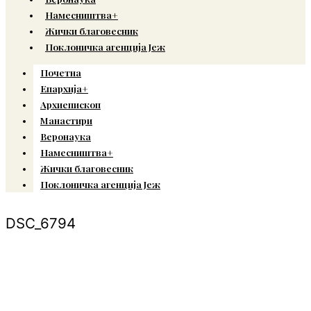
Намесништва+
Жички благовесник
Поклоничка агенција Јеж
Почетна
Епархија+
Архиепископ
Манастири
Веронаука
Намесништва+
Жички благовесник
Поклоничка агенција Јеж
DSC_6794
© Copyright 2022. Православна Епархија жичка. Сва права задржана.