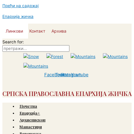
Пређи на садржај
Епархија жичка
Линкови
Контакт
Архива
Search for:
Facebook
Twitter
Instagram
Youtube
СРПСКА ПРАВОСЛАВНА ЕПАРХИЈА ЖИЧКА
Почетна
Епархија+
Архиепископ
Манастири
Веронаука