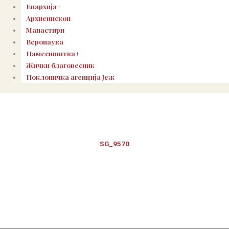
Епархија+
Архиепископ
Манастири
Веронаука
Намесништва+
Жички благовесник
Поклоничка агенција Јеж
SG_9570