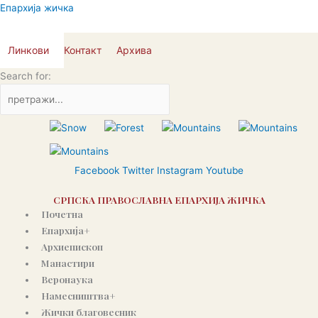
Пређи
Епархија жичка
на
садржај
Линкови
Контакт
Архива
Search for:
Facebook
Twitter
Instagram
Youtube
СРПСКА ПРАВОСЛАВНА ЕПАРХИЈА ЖИЧКА
Почетна
Епархија+
Архиепископ
Манастири
Веронаука
Намесништва+
Жички благовесник