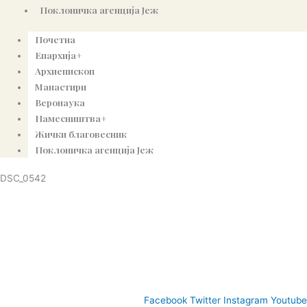
Поклоничка агенција Јеж
Почетна
Епархија+
Архиепископ
Манастири
Веронаука
Намесништва+
Жички благовесник
Поклоничка агенција Јеж
DSC_0542
© Copyright 2022. Православна Епархија жичка. Сва права задржана.
СПЦ
Православље
Веронаука
Издања
Најаве
Богословљ
Facebook
Twitter
Instagram
Youtube