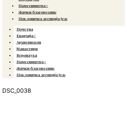
Намесништва+
Жички благовесник
Поклоничка агенција Јеж
Почетна
Епархија+
Архиепископ
Манастири
Веронаука
Намесништва+
Жички благовесник
Поклоничка агенција Јеж
DSC_0038
© Copyright 2022. Православна Епархија жичка. Сва права задржана.