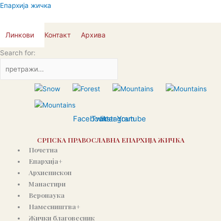
Пређи
Епархија жичка
на
садржај
Линкови
Контакт
Архива
Search for:
Facebook
Twitter
Instagram
Youtube
СРПСКА ПРАВОСЛАВНА ЕПАРХИЈА ЖИЧКА
Почетна
Епархија+
Архиепископ
Манастири
Веронаука
Намесништва+
Жички благовесник