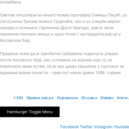
посвећена.
Светом литургијом је началствовао протојереј Синиша Пецић, уз
саслужење ђакона Алексе Грујичића, као и уз учешће верног
народа и пожешког гарнизона Друге бригаде, који је овом
приликом положио венце и одао почаст настрадалој војсци у
Косовском боју.
Предање каже да је првобитна грађевина подигнута управо
после Косовског боја, као успомена на војнике који су се
повлачили овим путем, па је ова црква уврштена у протокол за
одавање војних почасти – први пут након давне 1389. године.
© Copyright 2022. Православна Епархија жичка. Сва права задржана.
СПЦ
Православље
Веронаука
Издања
Најаве
Бого
Hamburger Toggle Menu
Facebook
Twitter
Instagram
Youtube