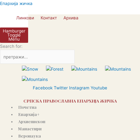
Пређи
Епархија жичка
на
садржај
Линкови
Контакт
Архива
Hamburger
Toggle
Menu
Search for:
Facebook
Twitter
Instagram
Youtube
СРПСКА ПРАВОСЛАВНА ЕПАРХИЈА ЖИЧКА
Почетна
Епархија+
Архиепископ
Манастири
Веронаука