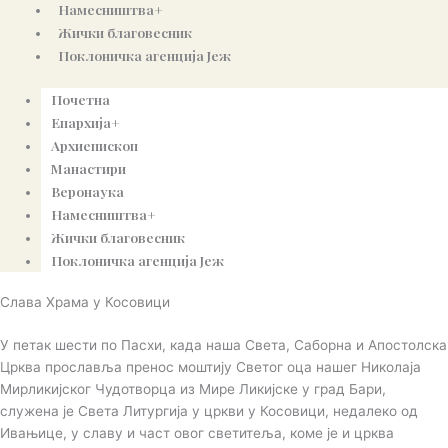
Намесништва+
Жички благовесник
Поклоничка агенција Јеж
Почетна
Епархија+
Архиепископ
Манастири
Веронаука
Намесништва+
Жички благовесник
Поклоничка агенција Јеж
Слава Храма у Косовици
У петак шести по Пасхи, када наша Света, Саборна и Апостолска
Црква прославља пренос моштију Светог оца нашег Николаја
Мирликијског Чудотворца из Мирe Ликијскe у град Бари,
служена је Света Литургија у цркви у Косовици, недалеко од
Ивањице, у славу и част овог светитеља, коме је и црква