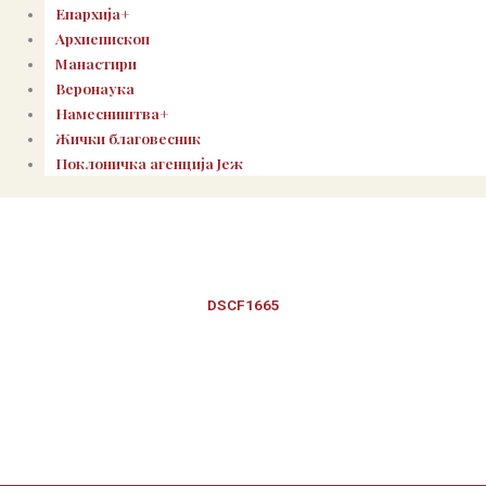
Епархија+
Архиепископ
Манастири
Веронаука
Намесништва+
Жички благовесник
Поклоничка агенција Јеж
DSCF1665