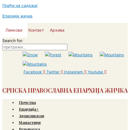
Пређи на садржај
Епархија жичка
Линкови
Контакт
Архива
Search for:
Facebook
Twitter
Instagram
Youtube
СРПСКА ПРАВОСЛАВНА ЕПАРХИЈА ЖИЧКА
Почетна
Епархија+
Архиепископ
Манастири
Веронаука