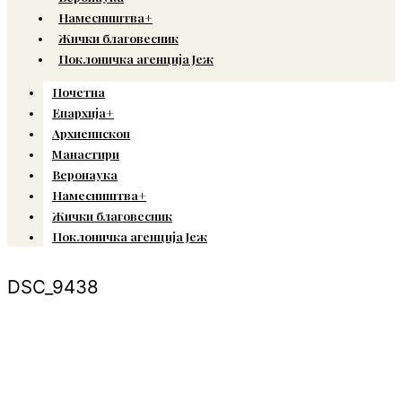
Намесништва+
Жички благовесник
Поклоничка агенција Јеж
Почетна
Епархија+
Архиепископ
Манастири
Веронаука
Намесништва+
Жички благовесник
Поклоничка агенција Јеж
DSC_9438
© Copyright 2022. Православна Епархија жичка. Сва права задржана.