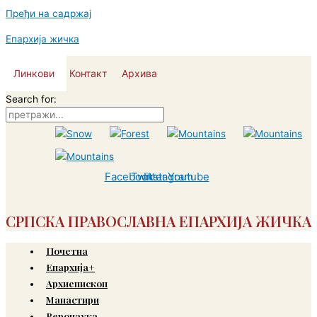
Пређи на садржај
Епархија жичка
Линкови
Контакт
Архива
Search for:
Facebook
Twitter
Instagram
Youtube
СРПСКА ПРАВОСЛАВНА ЕПАРХИЈА ЖИЧКА
Почетна
Епархија+
Архиепископ
Манастири
Веронаука