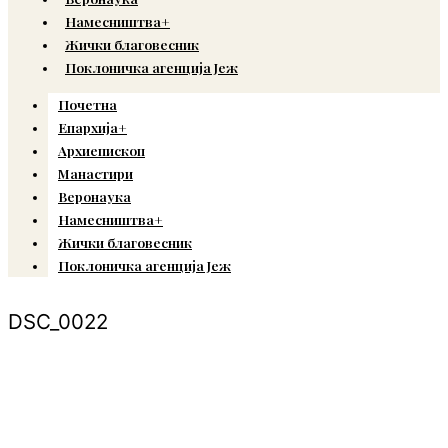
Намесништва+
Жички благовесник
Поклоничка агенција Јеж
Почетна
Епархија+
Архиепископ
Манастири
Веронаука
Намесништва+
Жички благовесник
Поклоничка агенција Јеж
DSC_0022
© Copyright 2022. Православна Епархија жичка. Сва права задржана.