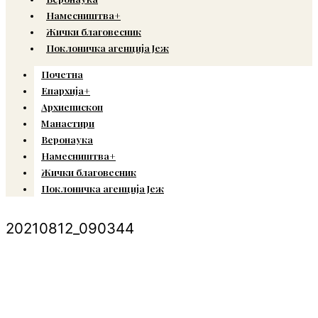
Намесништва+
Жички благовесник
Поклоничка агенција Јеж
Почетна
Епархија+
Архиепископ
Манастири
Веронаука
Намесништва+
Жички благовесник
Поклоничка агенција Јеж
20210812_090344
© Copyright 2022. Православна Епархија жичка. Сва права задржана.