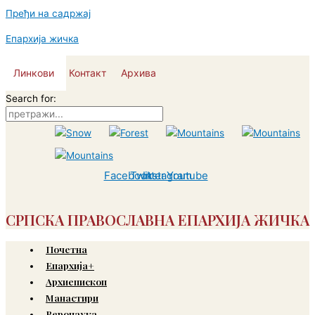
Пређи на садржај
Епархија жичка
Линкови
Контакт
Архива
Search for:
Facebook
Twitter
Instagram
Youtube
СРПСКА ПРАВОСЛАВНА ЕПАРХИЈА ЖИЧКА
Почетна
Епархија+
Архиепископ
Манастири
Веронаука