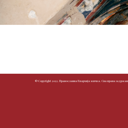
© Copyright 2022. Православна Епархија жичка. Сва права задржан