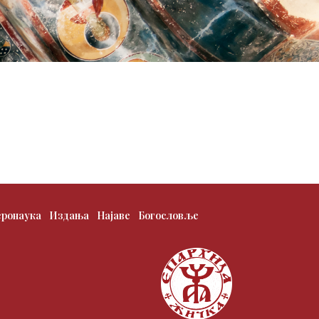
еронаука
Издања
Најаве
Богословље