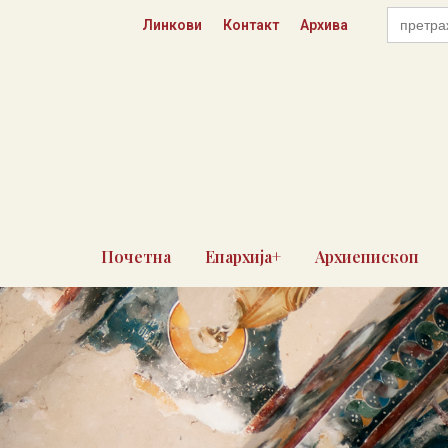
Пређи
Search
Линкови
Контакт
Архива
for:
на
садржај
Почетна
Епархија+
Архиепископ