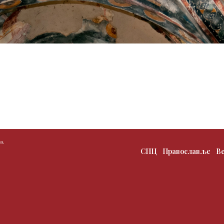
а.
СПЦ
Православље
В