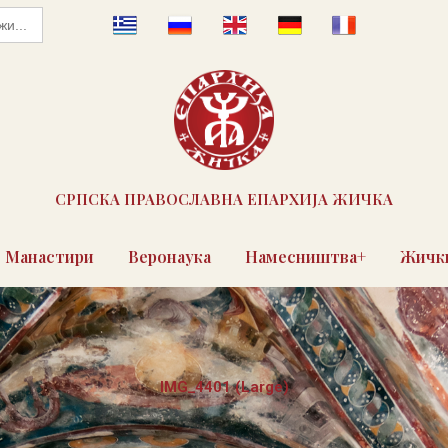
СРПСКА ПРАВОСЛАВНА ЕПАРХИЈА ЖИЧКА
Манастири
Веронаука
Намесништва+
Жички
IMG_4401 (Large)