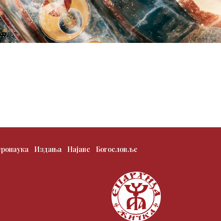
еронаука
Издања
Најаве
Богословље