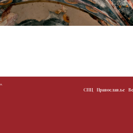
а.
СПЦ
Православље
В