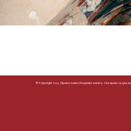
© Copyright 2022. Православна Епархија жичка. Сва права задржан