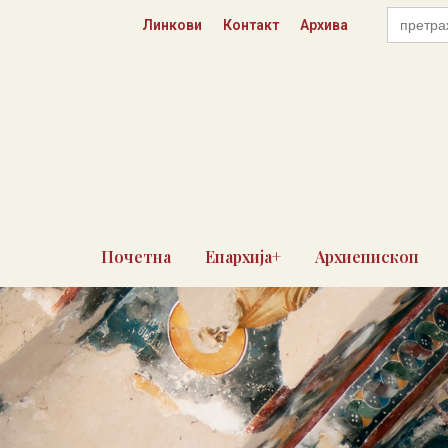
Пређи
Search
Линкови
Контакт
Архива
for:
на
садржај
Почетна
Епархија+
Архиепископ