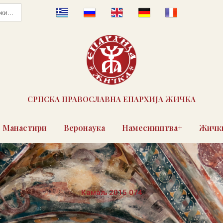
СРПСКА ПРАВОСЛАВНА ЕПАРХИЈА ЖИЧКА
Манастири
Веронаука
Намесништва+
Жички
Камаљ 2015 074