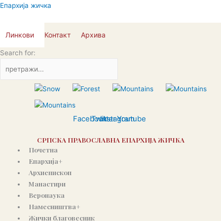
Пређи
Епархија жичка
на
садржај
Линкови
Контакт
Архива
Search for:
Facebook
Twitter
Instagram
Youtube
СРПСКА ПРАВОСЛАВНА ЕПАРХИЈА ЖИЧКА
Почетна
Епархија+
Архиепископ
Манастири
Веронаука
Намесништва+
Жички благовесник