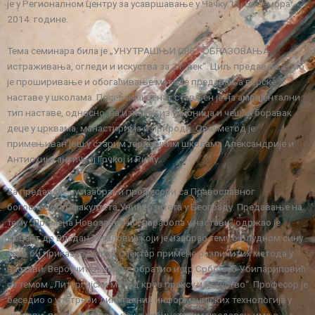
је у Регионалном центру за усавршавање у Чачку 13. Новембра
2014. године.
Тема семинара била је „УНУТРАШЊИ СВЕТ ОБРАЗОВАЊА:
истраживања, огледи и искуства за 21. век“. Циљ предавања био
је проширивање и обогаћивање методе предавања верске
наставе у школама. Посебан акценат стављен је на амбијентални
тип наставе, односно, на излазак из учионица и чешћи боравак
деце у црквама, манастирима и природи. Овај метод је
примењиван још у старим теолошким школама Александрије и
Антиохије, античкој Грчкој и Риму.
За предаваче су изабрани професори са Православног
богословског факултета Универзитета у Београду. Предавање на
тему „Примена Новозаветних парабола у настави“ одржао је
доцент др Владан Таталовић који је изабрао тему о Блудном сину
како би приказао широк спектар примене различитих метода у
настави. Вероучитељима се обратио и др Србољуб Убипариповић
са темом „Литургијски метод кроз праксу и искуство“. Професор је
беседио о употреби дигиталних информацијских технологија у