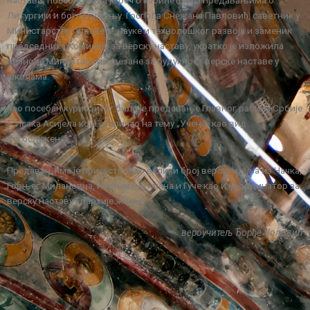
настави, посебно када је реч о кабинетским предавањима о
Литургији и богослужењу. Госпођа Снежана Павловић, саветник у
Министарству просвете, науке и технолошког развоја и заменик
председника Комисије за верску наставу, укратко је изложила
планове Министарства везане за будућност верске наставе у
школама.
Као посебан куриозитет било је предавање Главног рабина Србије
– Исака Асијела који је причао на тему „Учење као вид
богослужења“.
Предавањима је присуствовао велики број вероучитеља из Чачка,
Горњег Милановца, Ивањице, Лучана и Гуче као и координатор за
верску наставу Епархије жичке.
вероучитељ Ђорђе Чоловић