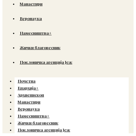
Манастири
Веронаука
Намесништва+
Жички благовесник
Поклоничка агенција Јеж
Почетна
Епархија+
Архиепископ
Манастири
Веронаука
Намесништва+
Жички благовесник
Поклоничка агенција Јеж