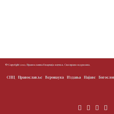
© Copyright 2022. Православна Епархија жичка. Сва права задржана.
СПЦ
Православље
Веронаука
Издања
Најаве
Богосло
F
T
I
Y
a
w
n
o