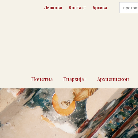
Пређи
Search
Линкови
Контакт
Архива
for:
на
садржај
Почетна
Епархија+
Архиепископ