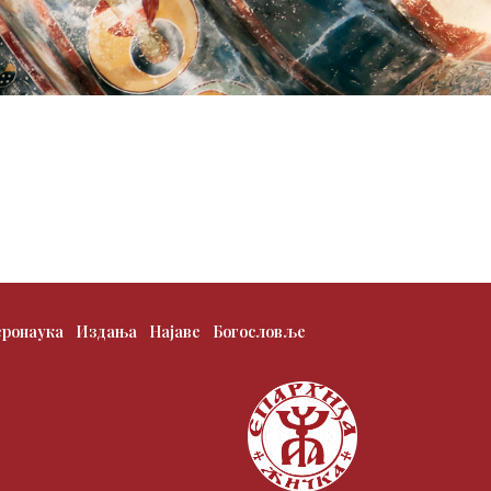
еронаука
Издања
Најаве
Богословље