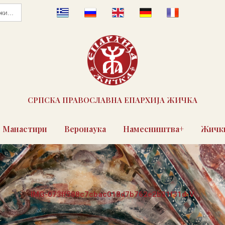
СРПСКА ПРАВОСЛАВНА ЕПАРХИЈА ЖИЧКА
Манастири
Веронаука
Намесништва+
Жички
IMG-073ff588c7cbac018d7b762e2b31f31d-V