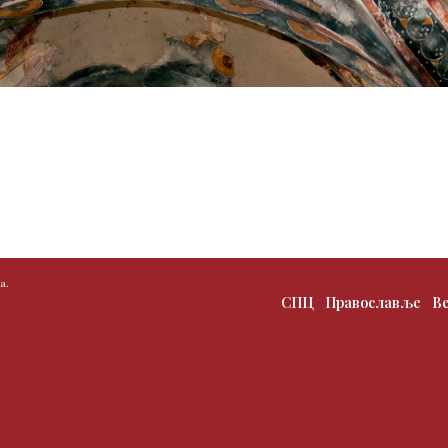
а.
СПЦ
Православље
В