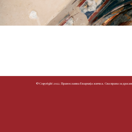
© Copyright 2022. Православна Епархија жичка. Сва права задржан