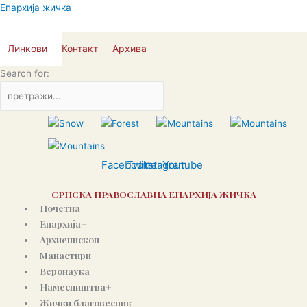
Пређи
Епархија жичка
на
садржај
Линкови
Контакт
Архива
Search for:
Facebook
Twitter
Instagram
Youtube
СРПСКА ПРАВОСЛАВНА ЕПАРХИЈА ЖИЧКА
Почетна
Епархија+
Архиепископ
Манастири
Веронаука
Намесништва+
Жички благовесник