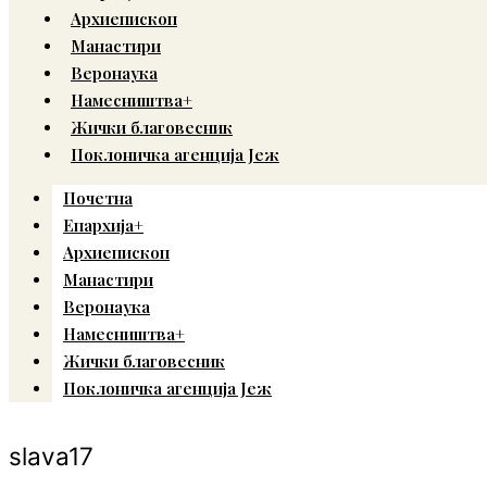
Архиепископ
Манастири
Веронаука
Намесништва+
Жички благовесник
Поклоничка агенција Јеж
Почетна
Епархија+
Архиепископ
Манастири
Веронаука
Намесништва+
Жички благовесник
Поклоничка агенција Јеж
slava17