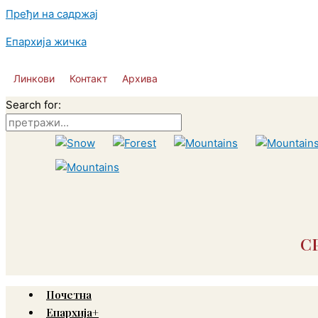
Пређи на садржај
Епархија жичка
Линкови
Контакт
Архива
Search for:
С
Почетна
Епархија+