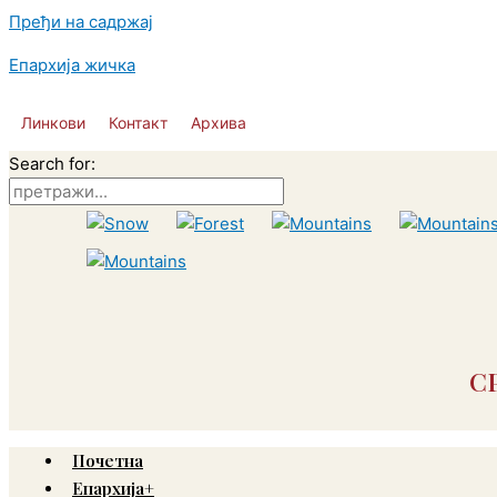
Пређи на садржај
Епархија жичка
Линкови
Контакт
Архива
Search for:
С
Почетна
Епархија+