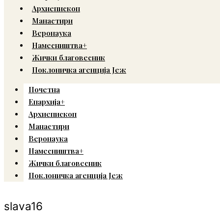
Архиепископ
Манастири
Веронаука
Намесништва+
Жички благовесник
Поклоничка агенција Јеж
Почетна
Епархија+
Архиепископ
Манастири
Веронаука
Намесништва+
Жички благовесник
Поклоничка агенција Јеж
slava16