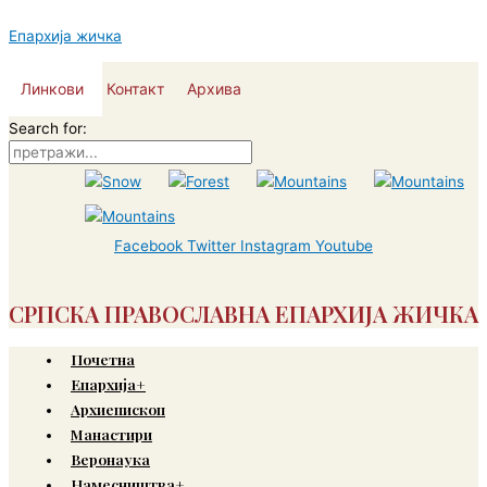
Пређи
на
Епархија жичка
садржај
Линкови
Контакт
Архива
Search for:
Facebook
Twitter
Instagram
Youtube
СРПСКА ПРАВОСЛАВНА ЕПАРХИЈА ЖИЧКА
Почетна
Епархија+
Архиепископ
Манастири
Веронаука
Намесништва+