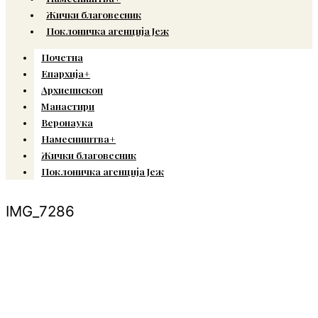
Жички благовесник
Поклоничка агенција Јеж
Почетна
Епархија+
Архиепископ
Манастири
Веронаука
Намесништва+
Жички благовесник
Поклоничка агенција Јеж
IMG_7286
© Copyright 2022. Православна Епархија жичка. Сва права задржана.
СПЦ
Православље
Веронаука
Издања
Најаве
Богослов