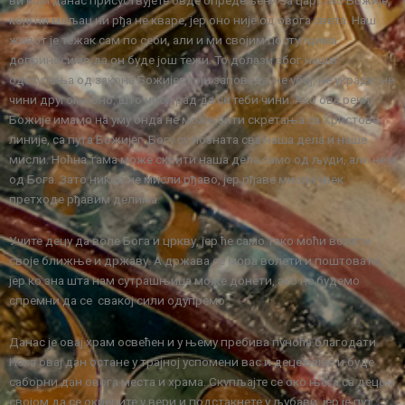
ви који данас присуствујете овде опредељени за царство Божије,
које ни мољац ни рђа не кваре, јер оно није од овога света. Наш
живот је тежак сам по себи, али и ми својим поступцима
доприносимо да он буде још тежи. То долази због нашег
одступања од закона Божијег који заповеда: не убиј, не укради, не
чини другоме оно, што ниси рад да се теби чини. Ако ове речи
Божије имамо на уму онда не може бити скретања са Христове
линије, са пута Божијег. Богу су позната сва наша дела и наше
мисли. Ноћна тама може скрити наша дела само од људи, али не и
од Бога. Зато никад не мисли рђаво, јер рђаве мисли увек
претходе рђавим делима.
Учите децу да воле Бога и цркву, јер ће само тако моћи волети
своје ближње и државу. А држава се мора волети и поштовати,
јер ко зна шта нам сутрашњица може донети, ако не будемо
спремни да се свакој сили одупремо.
Данас је овај храм освећен и у њему пребива пуноћа благодати.
Нека овај дан остане у трајној успомени вас и деце ваше и буде
саборни дан овога места и храма. Скупљајте се око њега са децом
својом да се окрепите у вери и подстакнете у љубави, јер је пут