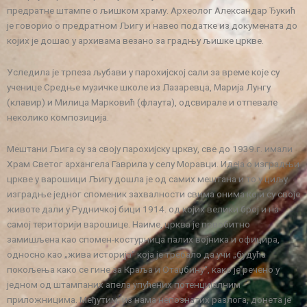
предратне штампе о љишком храму. Археолог Александар Ђукић
је говорио о предратном Љигу и навео податке из докумената до
којих је дошао у архивама везано за градњу љишке цркве.
Уследила је трпеза љубави у парохијској сали за време које су
ученице Средње музичке школе из Лазаревца, Марија Лунгу
(клавир) и Милица Марковић (флаута), одсвирале и отпевале
неколико композиција.
Мештани Љига су за своју парохијску цркву, све до 1939.г. имали
Храм Светог архангела Гаврила у селу Моравци. Идеја о изградњи
цркве у варошици Љигу дошла је од самих мештана и то у циљу
изградње једног споменик захвалности свима онима који су своје
животе дали у Рудничкој бици 1914. од којих велики број и на
самој територији варошице. Наиме, црква је првобитно
замишљена као спомен-костурница палих војника и официра,
односно као „жива историја“ која је требало да учи „будућа
покољења како се гине за Краља и Отаџбину“, како је речено у
једном од штампаних апела упућених потенцијалним
приложницима. Међутим, из нама непознатих разлога, донета је