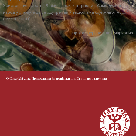
Христов, пут царства Божијег, тежак и трновит. Само духовно јак
народ у стању је да се одупре свим тешкоћама које живот носи“
(Гласник СПЦ).
Протојереј Светолик Марковић
© Copyright 2022. Православна Епархија жичка. Сва права задржана.