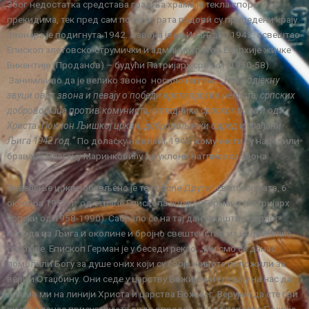
Због недостатка средстава градња храма је текла споро и са
прекидима, тек пред сам почетак рата радови су приведени крају.
Звонара је подигнута 1942. а звона је на Ивањдан 1942. освештао
Епископ злетовско-струмички и администратор Епархије жичке
Викентије (Проданов) – будући Патријарх српски (1950-58).
Занимљиво да је велико звоно носило натпис:
„Нека одјекну
звуци овог звона и певају о победи крста против некрста, српских
добровољаца против комуниста, отпадника српског рода и од
Христа. Поклон Љишкој цркви, добровољачки одред и грађани
Љига 1942 год.“
По доласку на власт 1945. комунисти су наредили
бравару Драгану Маринковићу да уклони натписе са звона.
Освећење цркве обављено је тек после Другог светског рата, 6.
октобра 1957. г. од стране Епископа жичког Германа (патријарх
српски од 1958-1990). Сабрало се на тај дан мноштво верног
народа из Љига и околине и бројно свештенство из целе Жичке
епархије. Епископ Герман је у беседи рекао: „Ми смо се данас
помолили Богу за душе оних који су своје животе положили за
веру и Отаџбину. Они седе у царству Божијем и гледају на нас да
ли смо ми на линији Христа и царства Божијег. Верујем да сте сви