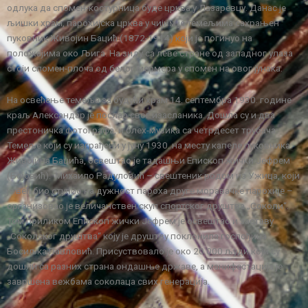
одлука да спомен-костурница буде црква у Лазаревцу. Данас је
љишки храм, парохијска црква у чијим је темељима сахрањен
пуковник Живојин Бацић (1872-1914) који је погинуо на
положајима око Љига. На зиду са леве стране од западног улаза
стоји спомен-плоча од белог мермера у спомен на овог јунака.
На освећење темеља за будући храм 14. септембра 1930. године
краљ Александар је послао свог изасланика. Дошла су и два
престоничка фотографа, и блех-музика са четрдесет трубача.
Темеље који су изграђени у јуну 1930. на месту капеле пуковника
Живојина Бацића, освештао је тадашњи Епископ жички Јефрем
(Бојовић). Михаило Радуловић – свештеник родом из Ужица, који
је већ био ступио на дужност пароха друге моравачке парохије –
организовао је величанствен скуп спортског друштва „Соколи“.
Том приликом Епископ жички Јефрем је освештао и заставу
„Соколског друштва“ коју је друштву поклонила госпођица
Босиљка Павловић. Присуствовало је око 20.000 људи који су
дошли са разних страна ондашње државе, а манифестација је
завршена вежбама соколаца свих генерација.