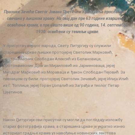
Празник Зачеће Светог Јована Претече и Крститеља прослављен је
свечано у љишком храму. На овај дан пре 63 године извршено је
освећење храма, а пре нешто више од 90 година, 14. септембра
1930. освећени су темељи цркве.
У присуству верног народа, Свету Литургију су служили:
старешина цркве љишке протојереј Светолик Марковић,
протонамесник Слободан Алексић из Белановице,
протонамесник Драган Мијаиловић из Јарменоваца, јереј
Миодраг Марковић из Мораваца и ђакон Слободан Пејовић. За
певницом су били: протојереј Светолик Зечевић, јереј Илија Илић
из Г. Топлице, јереј Горан Џопалић из Заграђа и теолог Петар
Цветинов.
Након Литургије сви присутни су могли да погледају изложбу
старих фотографија храма, а старешина цркве је укратко изнео
историјат градње храма уз навођење новинских текстова