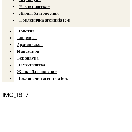
Намесништва+
Жички благовесник
Поклоничка агенција Јеж
Почетна
Епархија+
Архиепископ
Манастири
Веронаука
Намесништва+
Жички благовесник
Поклоничка агенција Јеж
IMG_1817
© Copyright 2022. Православна Епархија жичка. Сва права задржана.