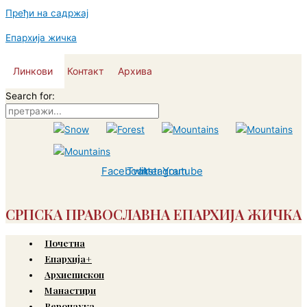
Пређи на садржај
Епархија жичка
Линкови
Контакт
Архива
Search for:
Facebook
Twitter
Instagram
Youtube
СРПСКА ПРАВОСЛАВНА ЕПАРХИЈА ЖИЧКА
Почетна
Епархија+
Архиепископ
Манастири
Веронаука