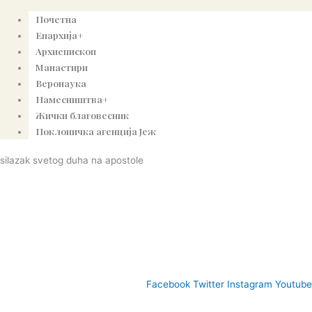
Почетна
Епархија+
Архиепископ
Манастири
Веронаука
Намесништва+
Жички благовесник
Поклоничка агенција Јеж
silazak svetog duha na apostole
© Copyright 2022. Православна Епархија жичка. Сва права задржана.
СПЦ
Православље
Веронаука
Издања
Најаве
Богословљ
Facebook
Twitter
Instagram
Youtube
www.eparhija-zicka.rs | епархија-жичка.срб |