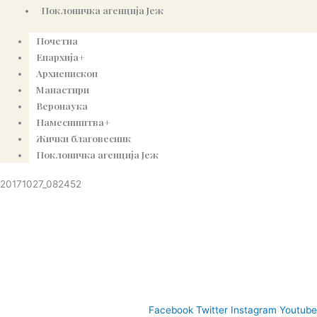
Поклоничка агенција Јеж
Почетна
Епархија+
Архиепископ
Манастири
Веронаука
Намесништва+
Жички благовесник
Поклоничка агенција Јеж
20171027_082452
© Copyright 2022. Православна Епархија жичка. Сва права задржана.
СПЦ
Православље
Веронаука
Издања
Најаве
Богословљ
Facebook
Twitter
Instagram
Youtube