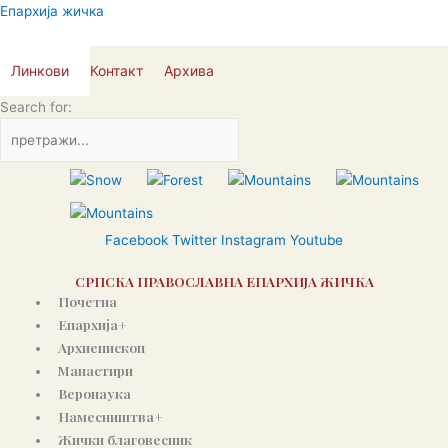
Пређи
Епархија жичка
на
садржај
Линкови
Контакт
Архива
Search for:
Facebook
Twitter
Instagram
Youtube
СРПСКА ПРАВОСЛАВНА ЕПАРХИЈА ЖИЧКА
Почетна
Епархија+
Архиепископ
Манастири
Веронаука
Намесништва+
Жички благовесник