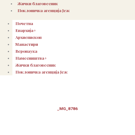
Жички благовесник
Поклоничка агенција Јеж
Почетна
Епархија+
Архиепископ
Манастири
Веронаука
Намесништва+
Жички благовесник
Поклоничка агенција Јеж
_MG_8786