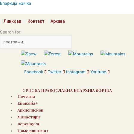
Пређи
Епархија жичка
на
садржај
Линкови
Контакт
Архива
Search for:
Facebook
Twitter
Instagram
Youtube
СРПСКА ПРАВОСЛАВНА ЕПАРХИЈА ЖИЧКА
Почетна
Епархија+
Архиепископ
Манастири
Веронаука
Намесништва+