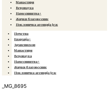
Манастири
Веронаука
Намесништва+
Жички благовесник
Поклоничка агенција Јеж
Почетна
Епархија+
Архиепископ
Манастири
Веронаука
Намесништва+
Жички благовесник
Поклоничка агенција Јеж
_MG_8695