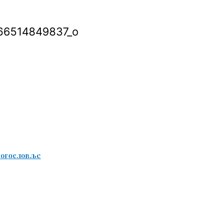
66514849837_o
Богословље