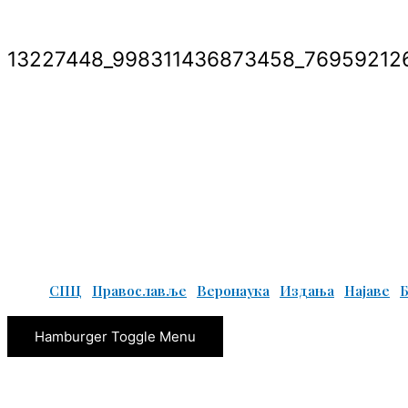
13227448_998311436873458_76959212
© Copyright 2022. Православна Епархија жичка. Сва права задржана.
СПЦ
Православље
Веронаука
Издања
Најаве
Hamburger Toggle Menu