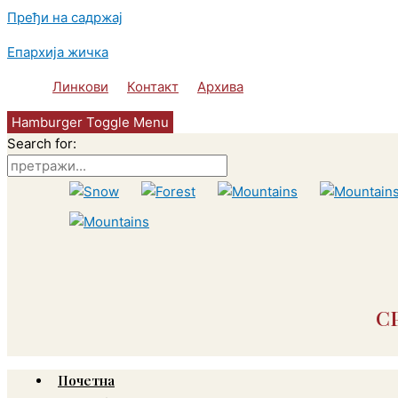
Пређи на садржај
Епархија жичка
Линкови
Контакт
Архива
Hamburger Toggle Menu
Search for:
С
Почетна