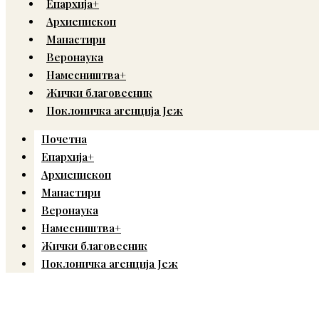
Епархија+
Архиепископ
Манастири
Веронаука
Намесништва+
Жички благовесник
Поклоничка агенција Јеж
Почетна
Епархија+
Архиепископ
Манастири
Веронаука
Намесништва+
Жички благовесник
Поклоничка агенција Јеж