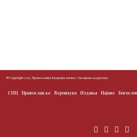
© Copyright 2022. Православна Епархија жичка. Сва права задржана.
СПЦ
Православље
Веронаука
Издања
Најаве
Богосло
F
T
I
Y
a
w
n
o