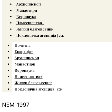
Архиепископ
Манастири
Веронаука
Намесништва+
Жички благовесник
Поклоничка агенција Јеж
Почетна
Епархија+
Архиепископ
Манастири
Веронаука
Намесништва+
Жички благовесник
Поклоничка агенција Јеж
NEM_1997