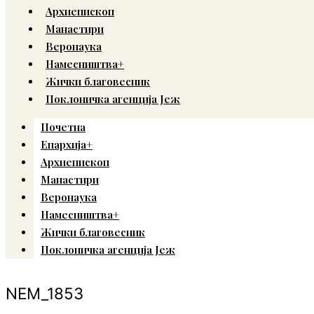
Архиепископ
Манастири
Веронаука
Намесништва+
Жички благовесник
Поклоничка агенција Јеж
Почетна
Епархија+
Архиепископ
Манастири
Веронаука
Намесништва+
Жички благовесник
Поклоничка агенција Јеж
NEM_1853