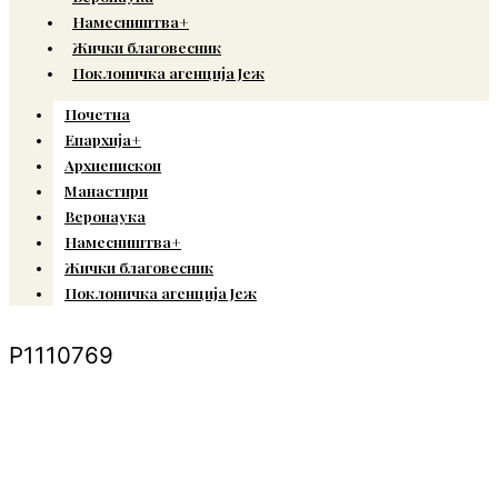
Намесништва+
Жички благовесник
Поклоничка агенција Јеж
Почетна
Епархија+
Архиепископ
Манастири
Веронаука
Намесништва+
Жички благовесник
Поклоничка агенција Јеж
P1110769
© Copyright 2022. Православна Епархија жичка. Сва права задржана.