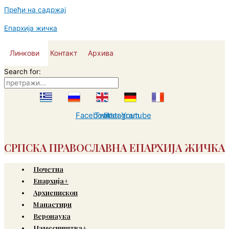
Пређи на садржај
Епархија жичка
Линкови
Контакт
Архива
Search for:
Facebook
Twitter
Instagram
Youtube
СРПСКА ПРАВОСЛАВНА ЕПАРХИЈА ЖИЧКА
Почетна
Епархија+
Архиепископ
Манастири
Веронаука
Намесништва+