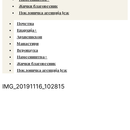
Жички благовесник
Поклоничка агенција Јеж
Почетна
Епархија+
Архиепископ
Манастири
Веронаука
Намесништва+
Жички благовесник
Поклоничка агенција Јеж
IMG_20191116_102815
© Copyright 2022. Православна Епархија жичка. Сва права задржана.