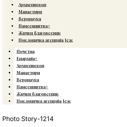
Архиепископ
Манастири
Веронаука
Намесништва+
Жички благовесник
Поклоничка агенција Јеж
Почетна
Епархија+
Архиепископ
Манастири
Веронаука
Намесништва+
Жички благовесник
Поклоничка агенција Јеж
Photo Story-1214