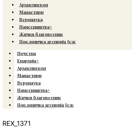
Архиепископ
Манастири
Веронаука
Намесништва+
Жички благовесник
Поклоничка агенција Јеж
Почетна
Епархија+
Архиепископ
Манастири
Веронаука
Намесништва+
Жички благовесник
Поклоничка агенција Јеж
REX_1371