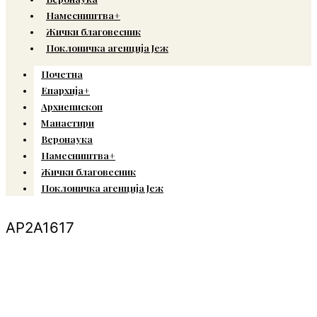
Намесништва+
Жички благовесник
Поклоничка агенција Јеж
Почетна
Епархија+
Архиепископ
Манастири
Веронаука
Намесништва+
Жички благовесник
Поклоничка агенција Јеж
AP2A1617
© Copyright 2022. Православна Епархија жичка. Сва права задржана.