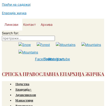
Пређи на садржај
Епархија жичка
Линкови
Контакт
Архива
Search for:
Facebook
Twitter
Instagram
Youtube
СРПСКА ПРАВОСЛАВНА ЕПАРХИЈА ЖИЧКА
Почетна
Епархија+
Архиепископ
Манастири
Веронаука