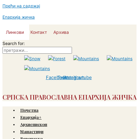
Пређи на садржај
Епархија жичка
Линкови
Контакт
Архива
Search for:
Facebook
Twitter
Instagram
Youtube
СРПСКА ПРАВОСЛАВНА ЕПАРХИЈА ЖИЧКА
Почетна
Епархија+
Архиепископ
Манастири
Веронаука