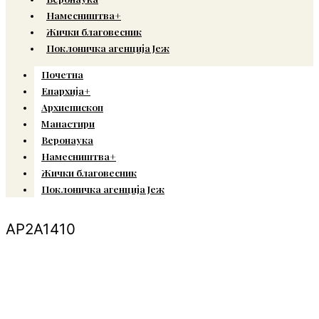
Намесништва+
Жички благовесник
Поклоничка агенција Јеж
Почетна
Епархија+
Архиепископ
Манастири
Веронаука
Намесништва+
Жички благовесник
Поклоничка агенција Јеж
AP2A1410
© Copyright 2022. Православна Епархија жичка. Сва права задржана.