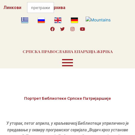
Пређи
Search
Линкови
for:
Контакт
Архива
на
садржај
F
T
I
Y
a
w
n
o
c
i
s
u
e
t
t
t
b
t
a
u
o
e
g
b
СРПСКА ПРАВОСЛАВНА ЕПАРХИЈА ЖИЧКА
o
r
r
e
k
a
m
Портрет Библиотеке Српске Патријаршије
У уторак, петог априла, у краљевачкој Библиотеци уприличено је
предавање у оквиру програмског серијала „Водич кроз установе