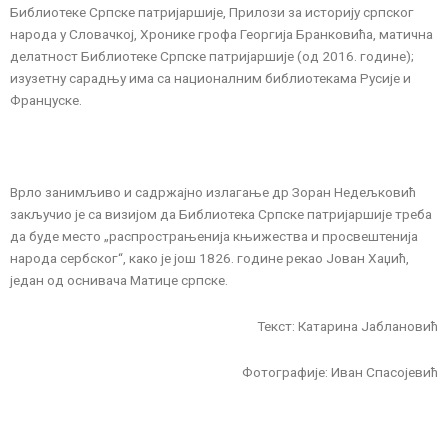
Библиотеке Српске патријаршије, Прилози за историју српског
народа у Словачкој, Хронике грофа Георгија Бранковића, матична
делатност Библиотеке Српске патријаршије (од 2016. године);
изузетну сарадњу има са националним библиотекама Русије и
Француске.
Врло занимљиво и садржајно излагање др Зоран Недељковић
закључио је са визијом да Библиотека Српске патријаршије треба
да буде место „распрострањенија књижества и просвештенија
народа сербског“, како је још 1826. године рекао Јован Хаџић,
један од оснивача Матице српске.
Текст: Катарина Јаблановић
Фотографије: Иван Спасојевић