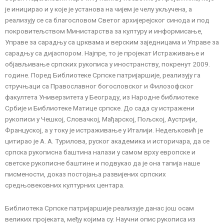
је иницирао и у које је установа на чијем је челу укључена, а
реализују се са благословом Светог архијерејског синода и под
покровитељством Министарства за културу и информисање,
Управе за сарадњу са црквама и верским заједницама и Управе за
сарадњу са дијаспором. Најпре, то је пројекат Истраживање и
објављивање српских рукописа у иностранству, покренут 2009.
године. Поред Библиотеке Српске патријаршије, реализују га
стручњаци са Православног богословског и Филозофског
факултета Универзитета у Београду, из Народне библиотеке
Србије и Библиотеке Матице српске. До сада су истражени
рукописи у Чешкој, Словачкој, Мађарској, Пољској, Аустрији,
Француској, а у току је истраживање у Италији. Недељковић је
цитирао је А. А. Турилова, руског академика и историчара, да се
српска рукописна баштина налази у самом врху европске и
светске рукописне баштине и подвукао да је она тапија наше
писмености, доказ постојања развијених српских
средњовековних културних центара.
Библиотека Српске патријаршије реализује данас још осам
великих пројеката, међу којима су: Научни опис рукописа из