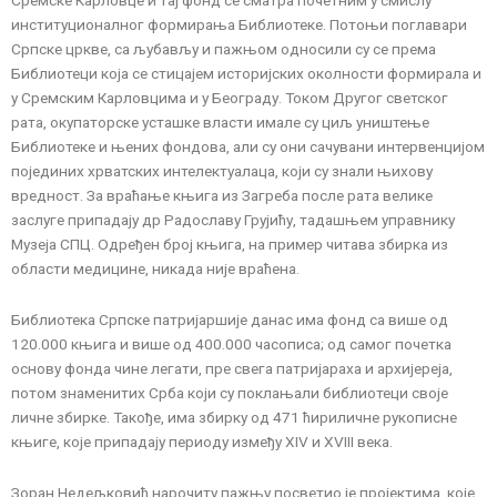
Сремске Карловце и тај фонд се сматра почетним у смислу
институционалног формирања Библиотеке. Потоњи поглавари
Српске цркве, са љубављу и пажњом односили су се према
Библиотеци која се стицајем историјских околности формирала и
у Сремским Карловцима и у Београду. Током Другог светског
рата, окупаторске усташке власти имале су циљ уништење
Библиотеке и њених фондова, али су они сачувани интервенцијом
појединих хрватских интелектуалаца, који су знали њихову
вредност. За враћање књига из Загреба после рата велике
заслуге припадају др Радославу Грујићу, тадашњем управнику
Музеја СПЦ. Одређен број књига, на пример читава збирка из
области медицине, никада није враћена.
Библиотека Српске патријаршије данас има фонд са више од
120.000 књига и више од 400.000 часописа; од самог почетка
основу фонда чине легати, пре свега патријараха и архијереја,
потом знаменитих Срба који су поклањали библиотеци своје
личне збирке. Такође, има збирку од 471 ћириличне рукописне
књиге, које припадају периоду између XIV и XVIII века.
Зоран Недељковић нарочиту пажњу посветио је пројектима, које