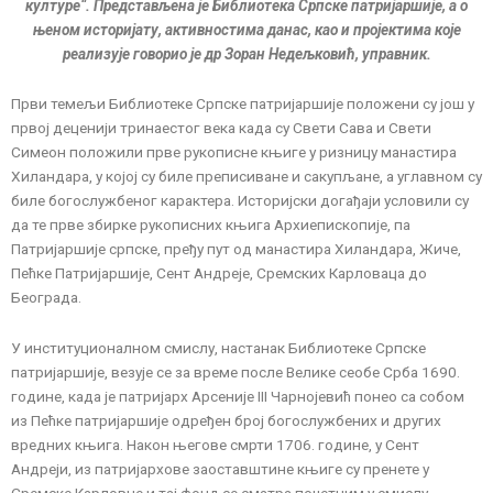
културе“. Представљена је Библиотека Српске патријаршије, а о
њеном историјату, активностима данас, као и пројектима које
реализује говорио је др Зоран Недељковић, управник.
Први темељи Библиотеке Српске патријаршије положени су још у
првој деценији тринаестог века када су Свети Сава и Свети
Симеон положили прве рукописне књиге у ризницу манастира
Хиландара, у којој су биле преписиване и сакупљане, а углавном су
биле богослужбеног карактера. Историјски догађаји условили су
да те прве збирке рукописних књига Архиепископије, па
Патријаршије српске, пређу пут од манастира Хиландара, Жиче,
Пећке Патријаршије, Сент Андреје, Сремских Карловаца до
Београда.
У институционалном смислу, настанак Библиотеке Српске
патријаршије, везује се за време после Велике сеобе Срба 1690.
године, када је патријарх Арсеније III Чарнојевић понео са собом
из Пећке патријаршије одређен број богослужбених и других
вредних књига. Након његове смрти 1706. године, у Сент
Андреји, из патријархове заоставштине књиге су пренете у