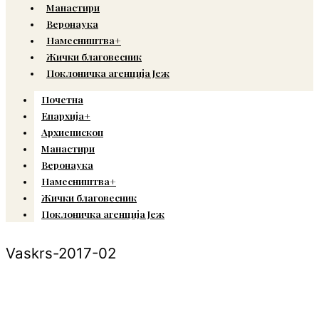
Манастири
Веронаука
Намесништва+
Жички благовесник
Поклоничка агенција Јеж
Почетна
Епархија+
Архиепископ
Манастири
Веронаука
Намесништва+
Жички благовесник
Поклоничка агенција Јеж
Vaskrs-2017-02