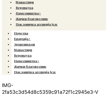
Манастири
Веронаука
Намесништва+
Жички благовесник
Поклоничка агенција Јеж
Почетна
Епархија+
Архиепископ
Манастири
Веронаука
Намесништва+
Жички благовесник
Поклоничка агенција Јеж
IMG-
2fa53c3d54d8c5359c91a72f1c2945e3-V