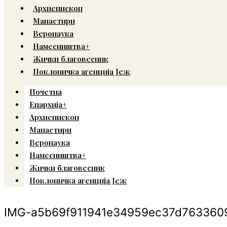
Архиепископ
Манастири
Веронаука
Намесништва+
Жички благовесник
Поклоничка агенција Јеж
Почетна
Епархија+
Архиепископ
Манастири
Веронаука
Намесништва+
Жички благовесник
Поклоничка агенција Јеж
IMG-a5b69f911941e34959ec37d763360