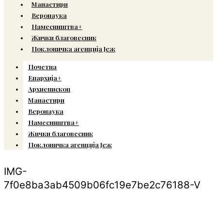
Манастири
Веронаука
Намесништва+
Жички благовесник
Поклоничка агенција Јеж
Почетна
Епархија+
Архиепископ
Манастири
Веронаука
Намесништва+
Жички благовесник
Поклоничка агенција Јеж
IMG-
7f0e8ba3ab4509b06fc19e7be2c76188-V