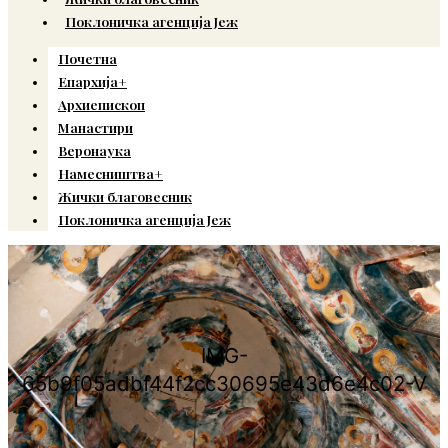
Поклоничка агенција Јеж
Почетна
Епархија+
Архиепископ
Манастири
Веронаука
Намесништва+
Жички благовесник
Поклоничка агенција Јеж
IMG-
65b9f05adbf44f2cc30695e43d6e4c02-V