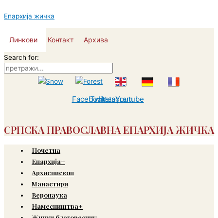
Пређи
на
Епархија жичка
садржај
Линкови
Контакт
Архива
Search for:
Facebook
Twitter
Instagram
Youtube
СРПСКА ПРАВОСЛАВНА ЕПАРХИЈА ЖИЧКА
Почетна
Епархија+
Архиепископ
Манастири
Веронаука
Намесништва+
Жички благовесник