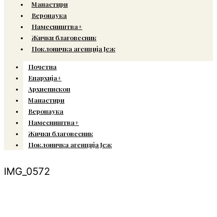
Манастири
Веронаука
Намесништва+
Жички благовесник
Поклоничка агенција Јеж
Почетна
Епархија+
Архиепископ
Манастири
Веронаука
Намесништва+
Жички благовесник
Поклоничка агенција Јеж
IMG_0572