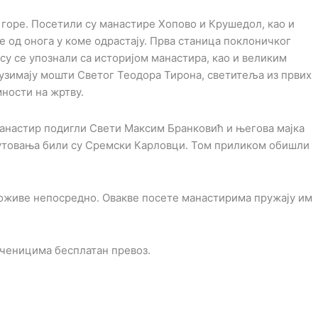
 горе. Посетили су манастире Хопово и Крушедол, као и
е од онога у коме одрастају. Прва станица поклоничког
су се упознали са историјом манастира, као и великим
аузимају мошти Светог Теодора Тирона, светитеља из првих
мности на жртву.
 манастир подигли Свети Максим Бранковић и његова мајка
путовања били су Сремски Карловци. Том приликом обишли
доживе непосредно. Овакве посете манастирима пружају им
ученицима бесплатан превоз.