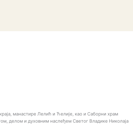
краја, манастире Лелић и Ћелије, као и Саборни храм
отом, делом и духовним наслеђем Светог Владике Николаја