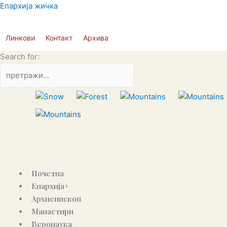
Пређи
Епархија жичка
на
садржај
Линкови
Контакт
Архива
Search for:
Почетна
Епархија+
Архиепископ
Манастири
Веронаука