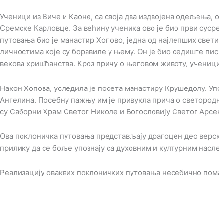
Ученици из Виче и Каоне, са своја два издвојена одељења,
Сремске Карловце. За већину ученика ово је био први сусре
путовања био је манастир Хопово, једна од најлепших свет
личностима које су боравиле у њему. Он је био седиште пи
векова хришћанства. Кроз причу о његовом животу, ученици
Након Хопова, уследила је посета манастиру Крушедолу. Уп
Ангелина. Посебну пажњу им је привукла прича о светород
су Саборни Храм Светог Николе и Богословију Светог Арсе
Ова поклоничка путовања представљају драгоцен део верске
прилику да се боље упознају са духовним и културним насл
Реализацију оваквих поклоничких путовања несебично пома
© Copyright 2022. Православна Епархија жичка. Сва права задржана.