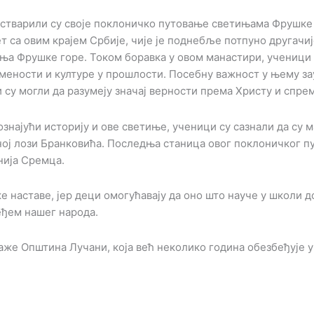
 остварили су своје поклоничко путовање светињама Фрушке
т са овим крајем Србије, чије је поднебље потпуно другачиј
иња Фрушке горе. Током боравка у овом манастири, ученици 
смености и културе у прошлости. Посебну важност у њему з
 су могли да разумеју значај верности према Христу и спре
ознајући историју и ове светиње, ученици су сазнали да су
ној лози Бранковића. Последња станица овог поклоничког 
нија Сремца.
 наставе, јер деци омогућавају да оно што науче у школи 
еђем нашег народа.
же Општина Лучани, која већ неколико година обезбеђује 