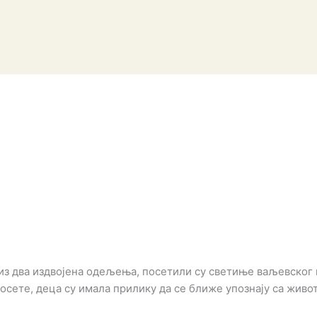
из два издвојена одељења, посетили су светиње ваљевског 
осете, деца су имала прилику да се ближе упознају са жив