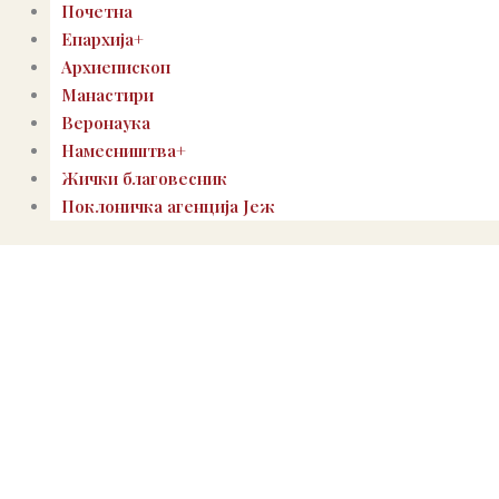
Почетна
Епархија+
Архиепископ
Манастири
Веронаука
Намесништва+
Жички благовесник
Поклоничка агенција Јеж