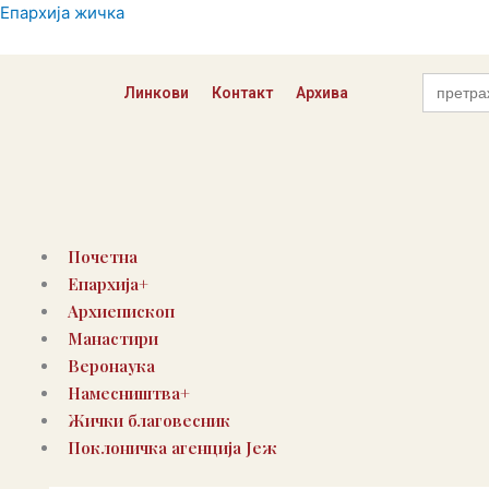
Пређи
Епархија жичка
на
садржај
Search
Линкови
Контакт
Архива
for:
Почетна
Епархија+
Архиепископ
Манастири
Веронаука
Намесништва+
Жички благовесник
Поклоничка агенција Јеж