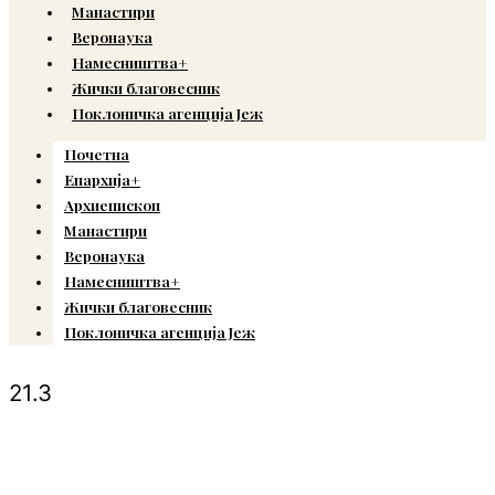
Манастири
Веронаука
Намесништва+
Жички благовесник
Поклоничка агенција Јеж
Почетна
Епархија+
Архиепископ
Манастири
Веронаука
Намесништва+
Жички благовесник
Поклоничка агенција Јеж
21.3