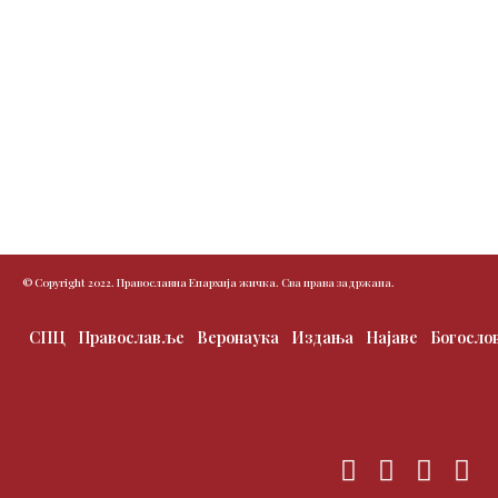
© Copyright 2022. Православна Епархија жичка. Сва права задржана.
СПЦ
Православље
Веронаука
Издања
Најаве
Богосло
F
T
I
Y
a
w
n
o